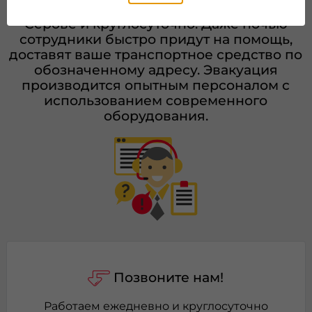
можно заказать эвакуатор недорого в
Серове и круглосуточно. Даже ночью
сотрудники быстро придут на помощь,
доставят ваше транспортное средство по
обозначенному адресу. Эвакуация
производится опытным персоналом с
использованием современного
оборудования.
Позвоните нам!
Работаем ежедневно и круглосуточно