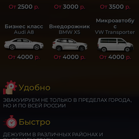
2500
3000
3500
От
р.
От
р.
От
р.
Микроавтобу
Бизнес класс
Внедорожник
с
Audi A8
BMW X5
VW Transporter
4000
4000
4000
От
р.
От
р.
От
р.
Удобно
ЭВАКУИРУЕМ НЕ ТОЛЬКО В ПРЕДЕЛАХ ГОРОДА,
НО И ПО ВСЕЙ РОССИИ
Быстро
ДЕЖУРИМ В РАЗЛИЧНЫХ РАЙОНАХ И