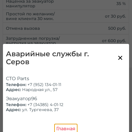
Наценка за эвакуатор
35 %
манипулятор
Простой по желанию/
от 30 руб.
вине клиента 30 мин.
Отмена вызова
500 руб.
Затрудненная погрузка/
от 600 руб.
выгрузка на эвакуатор
Аварийные службы г.
Серов
СТО Parts
Телефон:
+7 (952) 134-01-11
Недорого подадим эвакуатор в
Адрес:
Народная ул., 57
любую точку Серова
Эвакуатор96
Телефон:
+7 (34385) 4-01-12
При взаимодействии с заказчиками наша
Адрес:
ул. Тургенева, 37
компания руководствуется несколькими
принципами. Главным из них является
качество предоставляемых услуг. У нас
Главная