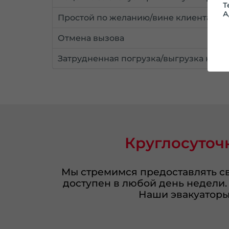
Т
А
Простой по желанию/вине клиента 30 
Отмена вызова
Затрудненная погрузка/выгрузка на эв
Круглосуточ
Мы стремимся предоставлять св
доступен в любой день недели.
Наши эвакуаторы 