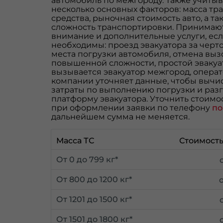
автомобиль по межгороду. Также учиты
несколько основных факторов: масса тр
средства, рыночная стоимость авто, а та
сложность транспортировки. Принимаю
внимание и дополнительные услуги, есл
необходимы: проезд эвакуатора за черто
места погрузки автомобиля, отмена вызо
повышенной сложности, простой эвакуат
вызывается эвакуатор межгород, опера
компании уточняет данные, чтобы вычи
затраты по выполнению погрузки и разг
платформу эвакуатора. Уточнить стоимо
при оформлении заявки по телефону
по
дальнейшем сумма не меняется.
Масса ТС
Стоимость
От 0 до 799 кг*
От 800 до 1200 кг*
От 1201 до 1500 кг*
От 1501 до 1800 кг*