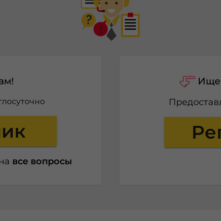
ам!
Ищем
глосуточно
Предоста
ник
Ре
 на
все вопросы