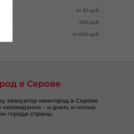
от 30 руб.
500 руб.
от 600 руб.
род в Серове
му эвакуатор межгород в Серове
 неожиданно – и днем, и ночью.
ом городе страны.