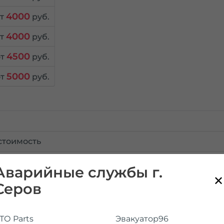
4000
от
руб.
4000
от
руб.
4500
от
руб.
5000
от
руб.
стоимость
Аварийные службы г.
Серов
ТО Parts
Эвакуатор96