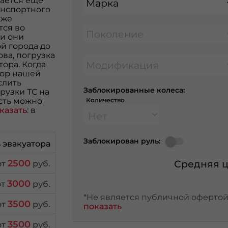
вается еще
Марка
анспортного
кже
тся во
Поколение
и они
й города до
ва, погрузка
Модификация
ора. Когда
тор нашей
слить
Заблокированные колеса:
рузки ТС на
сть можно
Количество
казать
: в
Заблокирован руль:
 эвакуатора
2500
Средняя ц
от
руб.
3000
от
руб.
*Не является публичной офертой,
3500
от
руб.
показать
3500
от
руб.