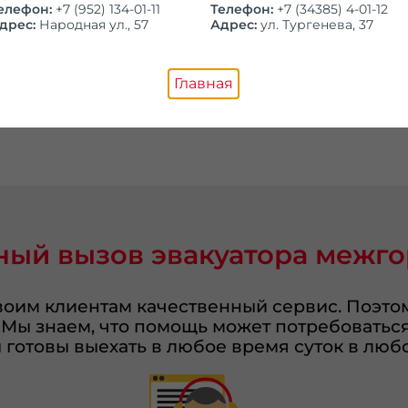
елефон:
+7 (952) 134-01-11
Телефон:
+7 (34385) 4-01-12
дрес:
Народная ул., 57
Адрес:
ул. Тургенева, 37
мин.
Главная
акуатор
ный вызов эвакуатора межго
оим клиентам качественный сервис. Поэто
 Мы знаем, что помощь может потребоваться
готовы выехать в любое время суток в люб