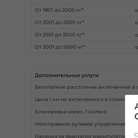
От 1801 до 2000 кг*
От 2001 до 2500 кг*
От 2501 до 3000 кг*
От 3001 до 5000 кг*
Дополнительные услуги
Бесплатное расстояние включенное в 
Цена 1 км не включенного в стоимость
Блокировка колес, 1 колесо
Неисправное рулевое управление
С
Наценка за эвакуатор манипулятор