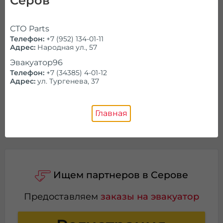
Серов
Позвоните нам!
СТО Parts
Телефон:
+7 (952) 134-01-11
Работаем ежедневно и круглосуточно
Адрес:
Народная ул., 57
Эвакуатор96
Справочник
Телефон:
+7 (34385) 4-01-12
Адрес:
ул. Тургенева, 37
Проконсультируем и ответим на
все
вопросы
Главная
Ищем партнеров в Серове
Предоставляем
заказы на эвакуатор