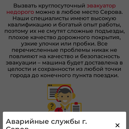
Вызвать круглосуточный
эвакуатор
недорого
можно в любое место Серова.
Наши специалисты имеют высокую
квалификацию и богатый опыт работы,
поэтому их не смутят сложные подъезды,
плохое качество дорожного покрытия,
узкие улочки или пробки. Все
перечисленные проблемы никак не
повлияют на качество и безопасность
эвакуации – машина будет доставлена в
целости и сохранности из любой точки
города до конечного пункта поездки.
Аварийные службы г.