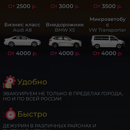
2500
3000
3500
От
р.
От
р.
От
р.
Микроавтобу
Бизнес класс
Внедорожник
с
Audi A8
BMW X5
VW Transporter
4000
4000
4000
От
р.
От
р.
От
р.
Удобно
ЭВАКУИРУЕМ НЕ ТОЛЬКО В ПРЕДЕЛАХ ГОРОДА,
НО И ПО ВСЕЙ РОССИИ
Быстро
ДЕЖУРИМ В РАЗЛИЧНЫХ РАЙОНАХ И