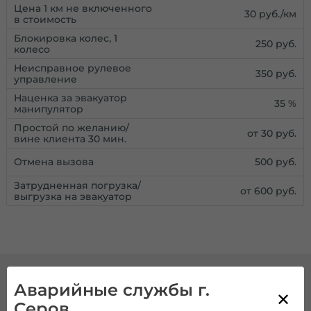
Цена 1 км не включенного
30 руб./км
в стоимость
Блокировка колес, 1
250 руб.
колесо
Неисправное рулевое
350 руб.
управление
Наценка за эвакуатор
35 %
манипулятор
Простой по желанию/
от 30 руб.
вине клиента 30 мин.
Отмена вызова
500 руб.
Затрудненная погрузка/
от 600 руб.
выгрузка на эвакуатор
Аварийные службы г.
Круглосуточный вызов
Серов