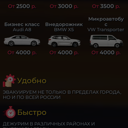
2500
3000
3500
От
р.
От
р.
От
р.
Микроавтобу
Бизнес класс
Внедорожник
с
Audi A8
BMW X5
VW Transporter
4000
4000
4000
От
р.
От
р.
От
р.
Удобно
ЭВАКУИРУЕМ НЕ ТОЛЬКО В ПРЕДЕЛАХ ГОРОДА,
НО И ПО ВСЕЙ РОССИИ
Быстро
ДЕЖУРИМ В РАЗЛИЧНЫХ РАЙОНАХ И