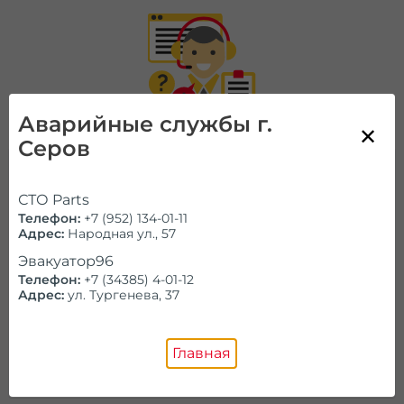
Аварийные службы г.
Серов
Позвоните нам!
СТО Parts
Телефон:
+7 (952) 134-01-11
Работаем ежедневно и круглосуточно
Адрес:
Народная ул., 57
Эвакуатор96
Справочник
Телефон:
+7 (34385) 4-01-12
Адрес:
ул. Тургенева, 37
Проконсультируем и ответим на
все
Главная
вопросы