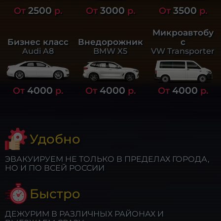
2500
3000
3500
От
р.
От
р.
От
р.
Микроавтобу
Бизнес класс
Внедорожник
с
Audi A8
BMW X5
VW Transporter
4000
4000
4000
От
р.
От
р.
От
р.
Удобно
ЭВАКУИРУЕМ НЕ ТОЛЬКО В ПРЕДЕЛАХ ГОРОДА,
НО И ПО ВСЕЙ РОССИИ
Быстро
ДЕЖУРИМ В РАЗЛИЧНЫХ РАЙОНАХ И