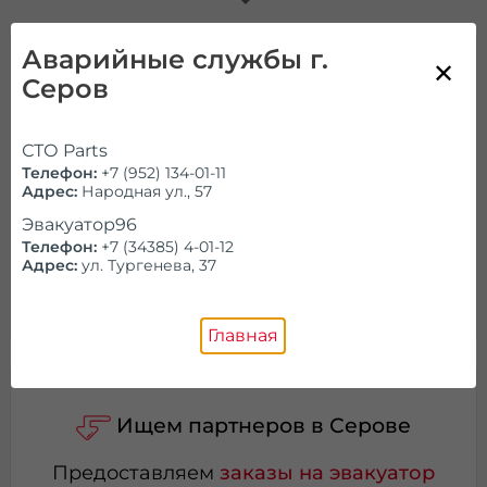
Аварийные службы г.
Серов
Позвоните нам!
Работаем ежедневно и круглосуточно
СТО Parts
Телефон:
+7 (952) 134-01-11
Справочник
Адрес:
Народная ул., 57
Эвакуатор96
Телефон:
+7 (34385) 4-01-12
Проконсультируем и ответим на
все
Адрес:
ул. Тургенева, 37
вопросы
Главная
Ищем партнеров в Серове
Предоставляем
заказы на эвакуатор