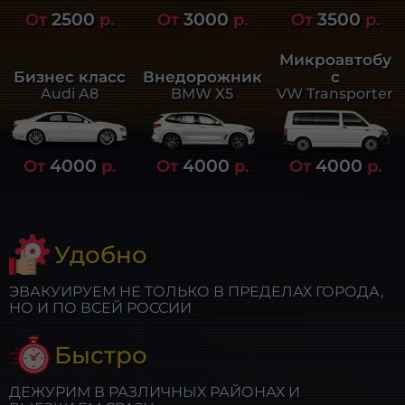
2500
3000
3500
От
р.
От
р.
От
р.
Микроавтобу
Бизнес класс
Внедорожник
с
Audi A8
BMW X5
VW Transporter
4000
4000
4000
От
р.
От
р.
От
р.
Удобно
ЭВАКУИРУЕМ НЕ ТОЛЬКО В ПРЕДЕЛАХ ГОРОДА,
НО И ПО ВСЕЙ РОССИИ
Быстро
ДЕЖУРИМ В РАЗЛИЧНЫХ РАЙОНАХ И